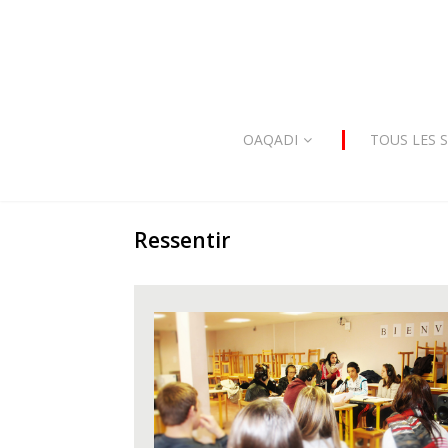
OAQADI
TOUS LES 
Ressentir
ressentir3.JPG