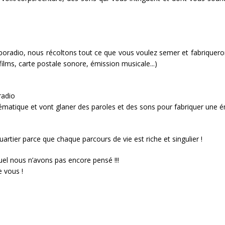
boradio, nous récoltons tout ce que vous voulez semer et fabrique
e films, carte postale sonore, émission musicale...)
radio
ématique et vont glaner des paroles et des sons pour fabriquer une é
artier parce que chaque parcours de vie est riche et singulier !
uel nous n’avons pas encore pensé !!!
e vous !