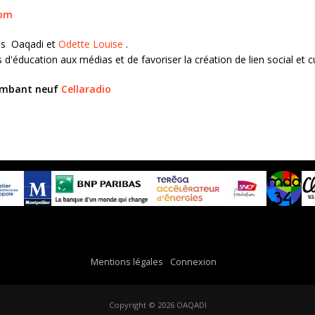
com
ons Oaqadi et
Odette Louise
.
fs d'éducation aux médias et de favoriser la création de lien social et c
flambant neuf
Cellaradio
Mentions légales
Connexion
Copyright © 2026 OAQADI