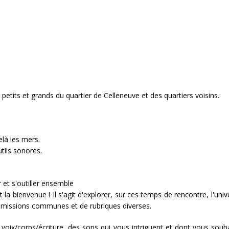
petits et grands du quartier de Celleneuve et des quartiers voisins.
elà les mers.
tils sonores.
et s'outiller ensemble
st la bienvenue ! Il s'agit d'explorer, sur ces temps de rencontre, l'uni
'émissions communes et de rubriques diverses.
voix/corps/écriture, des sons qui vous intriguent et dont vous souh