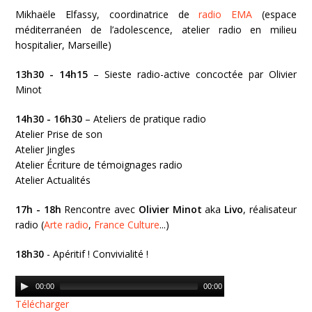
Mikhaële Elfassy, coordinatrice de
radio EMA
(espace
méditerranéen de l’adolescence, atelier radio en milieu
hospitalier, Marseille)
13h30 - 14h15
– Sieste radio-active concoctée par Olivier
Minot
14h30 - 16h30
– Ateliers de pratique radio
Atelier Prise de son
Atelier Jingles
Atelier Écriture de témoignages radio
Atelier Actualités
17h - 18h
Rencontre avec
Olivier Minot
aka
Livo
, réalisateur
radio (
Arte radio
,
France Culture
...)
18h30
- Apéritif ! Convivialité !
Audio
00:00
00:00
Player
Télécharger