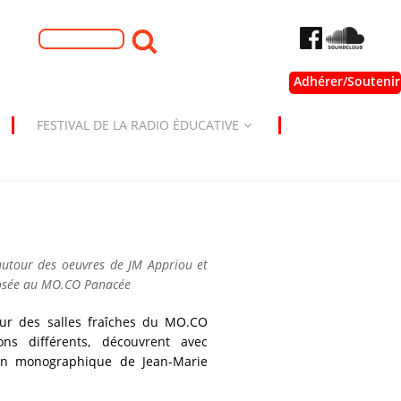
Formulaire de
Rechercher
recherche
Adhérer/Soutenir
FESTIVAL DE LA RADIO ÉDUCATIVE
autour des oeuvres de JM Appriou et
sée au MO.CO Panacée
érieur des salles fraîches du MO.CO
ns différents, découvrent avec
tion monographique de Jean-Marie